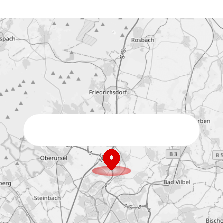
*
*
*